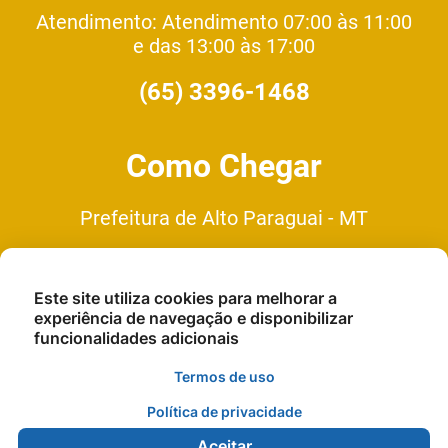
Atendimento: Atendimento 07:00 às 11:00
e das 13:00 às 17:00
(65) 3396-1468
Como Chegar
Prefeitura de Alto Paraguai - MT
Av. Presidente Médice, n°.470,
Bairro Bela Vista - Cep: 78.410-
Este site utiliza cookies para melhorar a
000
experiência de navegação e disponibilizar
funcionalidades adicionais
Termos de uso
Política de privacidade
Aceitar